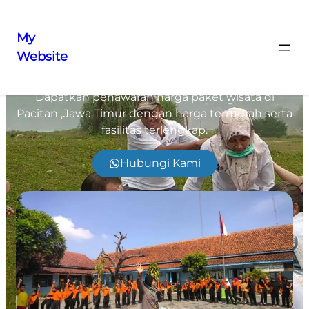
My
Website
Outbound Pacitan
Dapatkan penawaran harga paket wisata di
Pacitan ,Jawa Timur
dengan harga termurah serta
fasilitas terlengkap.
Hubungi Kami